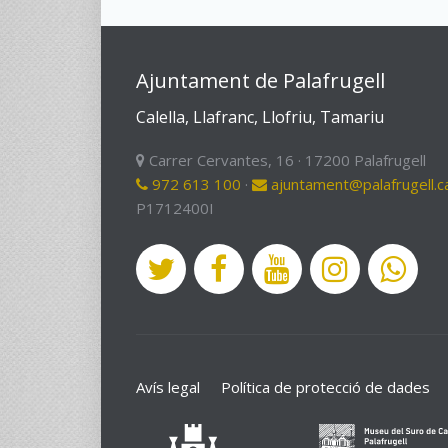
Ajuntament de Palafrugell
Calella, Llafranc, Llofriu, Tamariu
Carrer Cervantes, 16 · 17200 Palafrugell
972 613 100
·
ajuntament@palafrugell.c
P1712400I
Avís legal
Política de protecció de dades