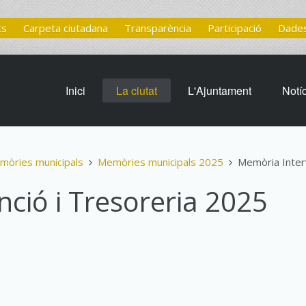
ts
Carpeta ciutadana
Transparència
Participació
Dades
Inici
La ciutat
L'Ajuntament
Notí
mòries municipals
Memòries municipals 2025
Memòria Inter
ció i Tresoreria 2025