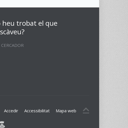
 heu trobat el que
scàveu?
CERCADOR
Accedir
Accessibilitat
Mapa web