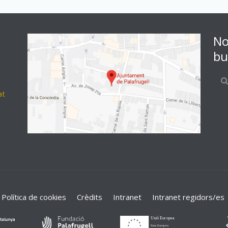
No
bu
at
Política de cookies
Crèdits
Intranet
Intranet regidors/es