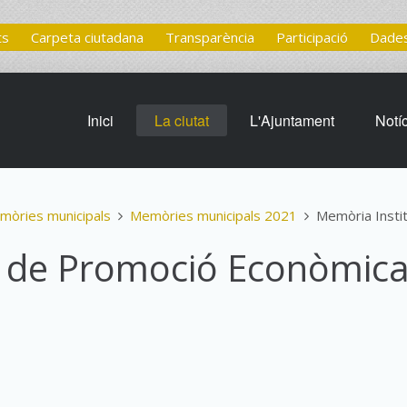
ts
Carpeta ciutadana
Transparència
Participació
Dades
Inici
La ciutat
L'Ajuntament
Notí
mòries municipals
Memòries municipals 2021
Memòria Insti
t de Promoció Econòmic