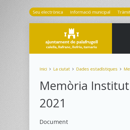
Seu electrònica
Informació municipal
Tràmi
Inici
La ciutat
Dades estadístiques
Me
Memòria Institu
2021
Document