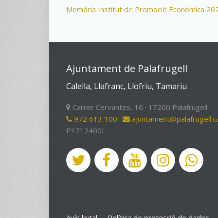
Memòria Institut de Promoció Econòmica 20
Ajuntament de Palafrugell
Calella, Llafranc, Llofriu, Tamariu
Carrer Cervantes, 16 · 17200 Palafrugell
972 613 100
·
ajuntament@palafrugell.c
P1712400I
Avís legal
Política de protecció de dades