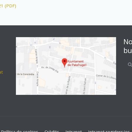
21 (PDF)
No
bu
at
Política de cookies
Crèdits
Intranet
Intranet regidors/es