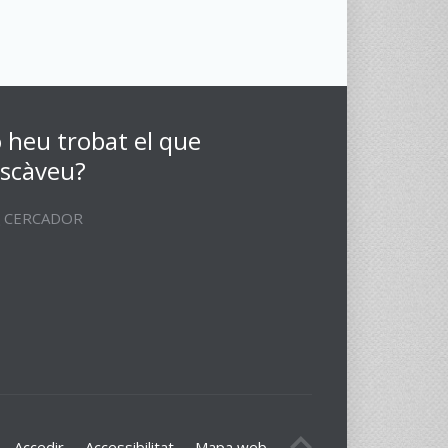
 heu trobat el que
scàveu?
CERCADOR
Accedir
Accessibilitat
Mapa web