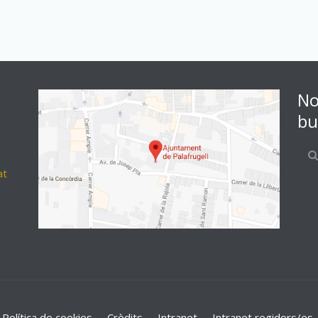
No
bu
at
Política de cookies
Crèdits
Intranet
Intranet regidors/es