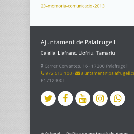
23-memoria-comunicacio-2013
Ajuntament de Palafrugell
Calella, Llafranc, Llofriu, Tamariu
Carrer Cervantes, 16 · 17200 Palafrugell
972 613 100
·
ajuntament@palafrugell.c
P1712400I
Avís legal
Política de protecció de dades