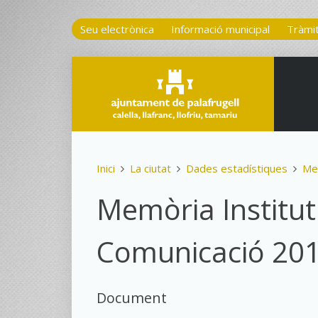
Seu electrònica
Informació municipal
Tràmi
Inici
La ciutat
Dades estadístiques
Me
Memòria Institut
Comunicació 20
Document