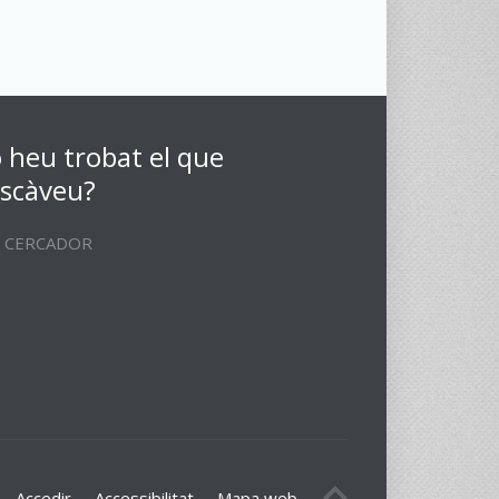
 heu trobat el que
scàveu?
CERCADOR
Accedir
Accessibilitat
Mapa web