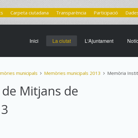
ts
Carpeta ciutadana
Transparència
Participació
Dades
Inici
La ciutat
L'Ajuntament
Notí
mòries municipals
Memòries municipals 2013
Memòria Insti
 de Mitjans de
13