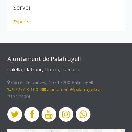
Servei
Esports
Ajuntament de Palafrugell
Calella, Llafranc, Llofriu, Tamariu
Carrer Cervantes, 16 · 17200 Palafrugell
972 613 100
·
ajuntament@palafrugell.cat
P1712400I