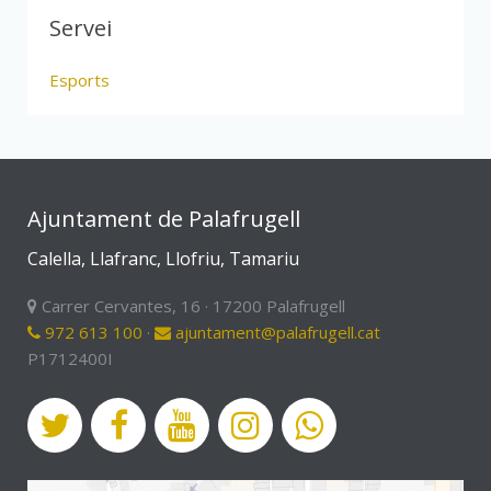
Servei
Esports
Ajuntament de Palafrugell
Calella, Llafranc, Llofriu, Tamariu
Carrer Cervantes, 16 · 17200 Palafrugell
972 613 100
·
ajuntament@palafrugell.cat
P1712400I