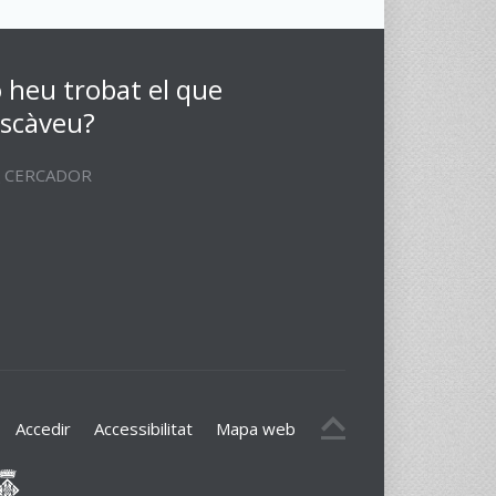
 heu trobat el que
scàveu?
CERCADOR
Accedir
Accessibilitat
Mapa web