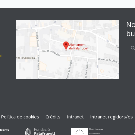
No
bu
at
Política de cookies
Crèdits
Intranet
Intranet regidors/es