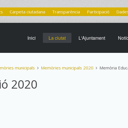
ts
Carpeta ciutadana
Transparència
Participació
Dades
Inici
La ciutat
L'Ajuntament
Notí
mòries municipals
Memòries municipals 2020
Memòria Educ
ió 2020