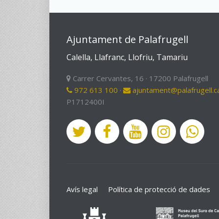
Ajuntament de Palafrugell
Calella, Llafranc, Llofriu, Tamariu
Carrer Cervantes, 16 · 17200 Palafrugell
972 613 100
·
ajuntament@palafrugell.c
P1712400I
Avís legal
Política de protecció de dades