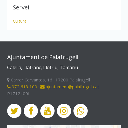
Servei
Cultura
Ajuntament de Palafrugell
Calella, Llafranc, Llofriu, Tamariu
Carrer Cervantes, 16 · 17200 Palafrugell
972 613 100
·
ajuntament@palafrugell.cat
P1712400I