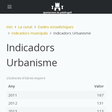
Inici
La ciutat
Dades estadístiques
Indicadors municipals
Indicadors Urbanisme
Indicadors
Urbanisme
Llicències d'obres majors
Any
Valor
2011
167
2012
131
2013
113