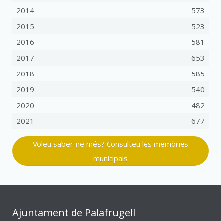
2014
573
2015
523
2016
581
2017
653
2018
585
2019
540
2020
482
2021
677
Voleu saber-ne més? Consulteu les memòries
municipals
Ajuntament de Palafrugell