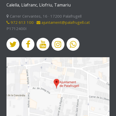
Calella, Llafranc, Llofriu, Tamariu
Carrer Cervantes, 16 · 17200 Palafrugell
972 613 100
·
ajuntament@palafrugell.cat
P1712400I