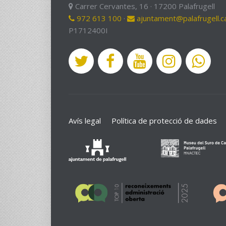
Carrer Cervantes, 16 · 17200 Palafrugell
972 613 100
·
ajuntament@palafrugell.c
P1712400I
Avís legal
Política de protecció de dades