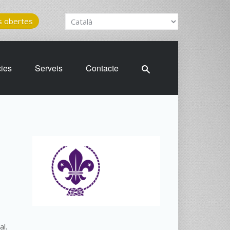
 obertes
cies
Serveis
Contacte
al.