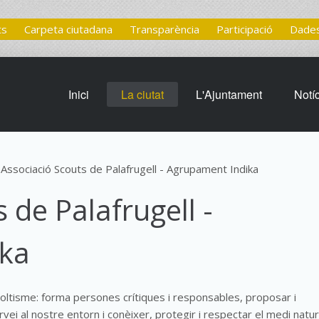
ts
Carpeta ciutadana
Transparència
Participació
Dades
Inici
La ciutat
L'Ajuntament
Notí
Associació Scouts de Palafrugell - Agrupament Indika
 de Palafrugell -
ika
oltisme: forma persones crítiques i responsables, proposar i
vei al nostre entorn i conèixer, protegir i respectar el medi natur