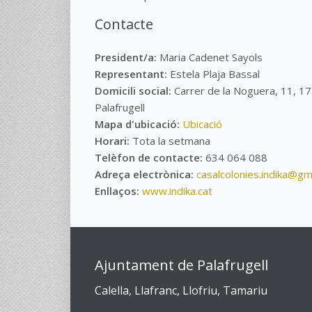
Contacte
President/a:
Maria Cadenet Sayols
Representant:
Estela Plaja Bassal
Domicili social:
Carrer de la Noguera, 11, 1
Palafrugell
Mapa d'ubicació:
Ubicació
Horari:
Tota la setmana
Telèfon de contacte:
634 064 088
Adreça electrònica:
casalcolonies.indika@gm
Enllaços:
www.indika.cat
Ajuntament de Palafrugell
Calella, Llafranc, Llofriu, Tamariu