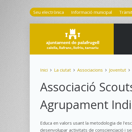
Seu electrònica
Informació municipal
Tràmi
Inici
La ciutat
Associacions
Joventut
Associació Scouts
Agrupament Ind
Educa en valors usant la metodologia de l'esc
desenvolupar activitats de conscienciació i ser