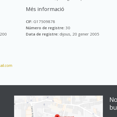
Més informació
CIF:
G17509878
Número de registre:
30
7200
Data de registre:
dijous, 20 gener 2005
ail.com
No
bu