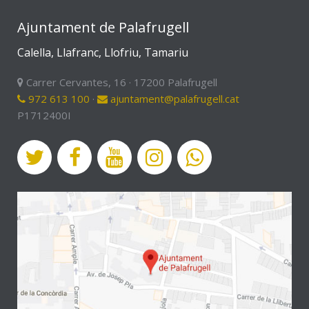
Ajuntament de Palafrugell
Calella, Llafranc, Llofriu, Tamariu
Carrer Cervantes, 16 · 17200 Palafrugell
972 613 100
·
ajuntament@palafrugell.cat
P1712400I