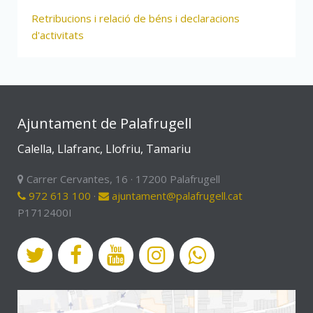
Retribucions i relació de béns i declaracions
d'activitats
Ajuntament de Palafrugell
Calella, Llafranc, Llofriu, Tamariu
Carrer Cervantes, 16 · 17200 Palafrugell
972 613 100
·
ajuntament@palafrugell.cat
P1712400I