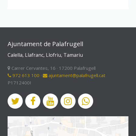
Ajuntament de Palafrugell
Calella, Llafranc, Llofriu, Tamariu
Carrer Cervantes, 16 · 17200 Palafrugell
972 613 100
·
ajuntament@palafrugell.cat
P1712400I